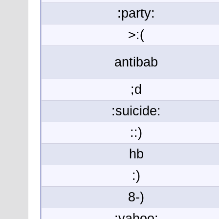
:party:
>:(
antibab
;d
:suicide:
::)
hb
:)
8-)
:yahoo: