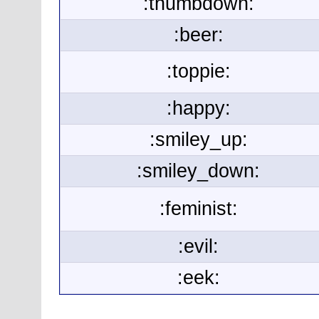
:thumbdown:
:beer:
:toppie:
:happy:
:smiley_up:
:smiley_down:
:feminist:
:evil:
:eek: