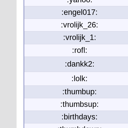
:engel017:
:vrolijk_26:
:vrolijk_1:
:rofl:
:dankk2:
:lolk:
:thumbup:
:thumbsup:
:birthdays: