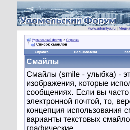
www.udomlya.ru
|
Медиа
Удомельский форум
>
Справка
Список смайлов
Справка
Пользователи
Ка
Смайлы
Смайлы (smile - улыбка) - 
изображения, которые испо
сообщениях. Если вы часто
электронной почтой, то, ве
концепция использования 
варианты текстовых смайло
графические.