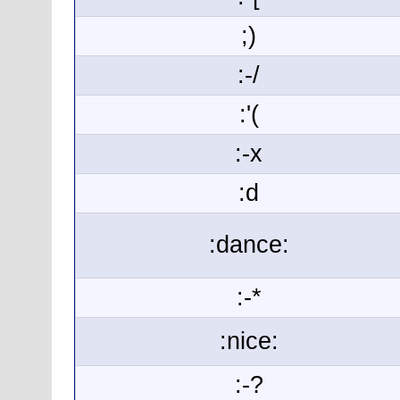
;)
:-/
:'(
:-x
:d
:dance:
:-*
:nice:
:-?