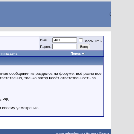
◊
Имя
Запомнить?
Пароль
ия за день
Поиск
ные сообщения из разделов на форуме, всё равно все
ветственно, только автор несёт ответственность за
а РФ.
о своему усмотрению.
www.udomlya.ru
-
Архив
-
Вверх