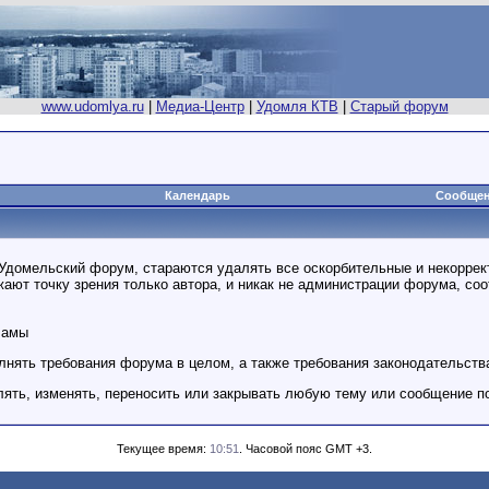
www.udomlya.ru
|
Медиа-Центр
|
Удомля КТВ
|
Старый форум
Календарь
Сообщен
домельский форум, стараются удалять все оскорбительные и некоррект
т точку зрения только автора, и никак не администрации форума, соот
ламы
нять требования форума в целом, а также требования законодательств
ять, изменять, переносить или закрывать любую тему или сообщение п
Текущее время:
10:51
. Часовой пояс GMT +3.