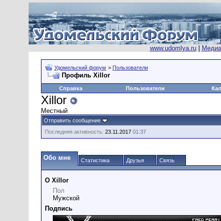
www.udomlya.ru
|
Медиа
Удомельский форум
>
Пользователи
Профиль Xillor
Справка
Пользователи
Ка
Xillor
Местный
Отправить сообщение
Последняя активность:
23.11.2017
01:37
Обо мне
Статистика
Друзья
Связь
О Xillor
Пол
Мужской
Подпись