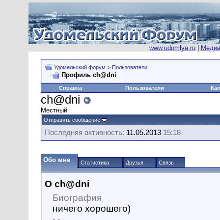
www.udomlya.ru
|
Медиа
Удомельский форум
>
Пользователи
Профиль ch@dni
Справка
Пользователи
Ка
ch@dni
Местный
Отправить сообщение
Последняя активность:
11.05.2013
15:18
Обо мне
Статистика
Друзья
Связь
О ch@dni
Биография
ничего хорошего)