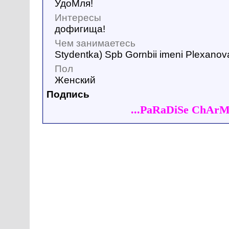
УдоМля!
Интересы
дофигища!
Чем занимаетесь
Stydentka) Spb Gornbii imeni Plexanov
Пол
Женский
Подпись
...PaRaDiSe ChArM.