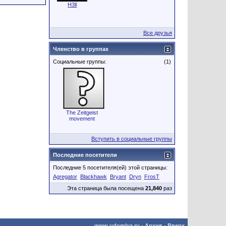
H3ll
Все друзья
Членство в группах
Социальные группы:
(1)
The Zeitgeist
movement
Вступить в социальные группы
Последние посетители
Последние 5 посетителя(ей) этой страницы:
Agregator
Blackhawk
Bryant
Dryn
FrosT
Эта страница была посещена
21,840
раз
www.udomlya.ru
-
Архив
-
Вверх