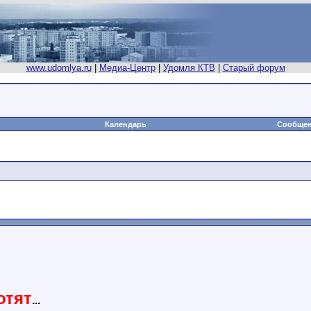
www.udomlya.ru
|
Медиа-Центр
|
Удомля КТВ
|
Старый форум
Календарь
Сообщен
отят
...