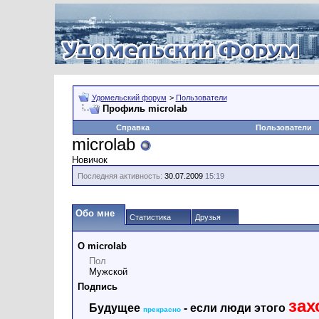
Удомельский форум
>
Пользователи
Профиль microlab
Справка
Пользователи
microlab
Новичок
Последняя активность:
30.07.2009
15:19
Обо мне
Статистика
Друзья
О microlab
Пол
Мужской
Подпись
зах
Будущее
- если люди этого
прекрасно