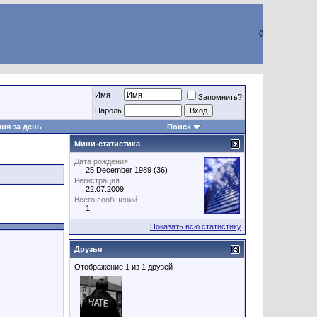
◊
Имя
Запомнить?
Пароль
ия за день
Поиск
Мини-статистика
Дата рождения
25 December 1989 (36)
Регистрация
22.07.2009
Всего сообщений
1
Показать всю статистику
Друзья
Отображение 1 из 1 друзей