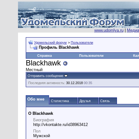
www.udomlya.ru
|
Медиа
Удомельский форум
>
Пользователи
Профиль Blackhawk
Справка
Пользователи
Ка
Blackhawk
Местный
Отправить сообщение
Последняя активность:
30.12.2018
00:35
Обо мне
Статистика
Друзья
Связь
О Blackhawk
Биография
http://vkontakte.ru/id38963412
Пол
Мужской