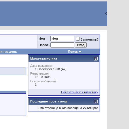
◊
Имя
Запомнить?
Пароль
ия за день
Поиск
Мини-статистика
Дата рождения
1 December 1978 (47)
Регистрация
16.10.2008
Всего сообщений
1
Показать всю статистику
Последние посетители
Эта страница была посещена
22,699
раз