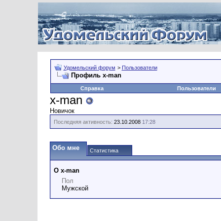
Удомельский форум
>
Пользователи
Профиль x-man
Справка
Пользователи
x-man
Новичок
Последняя активность:
23.10.2008
17:28
Обо мне
Статистика
О x-man
Пол
Мужской