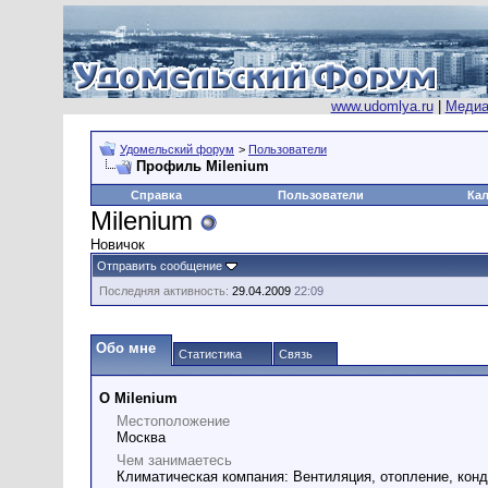
www.udomlya.ru
|
Медиа
Удомельский форум
>
Пользователи
Профиль Milenium
Справка
Пользователи
Ка
Milenium
Новичок
Отправить сообщение
Последняя активность:
29.04.2009
22:09
Обо мне
Статистика
Связь
О Milenium
Местоположение
Москва
Чем занимаетесь
Климатическая компания: Вентиляция, отопление, кон