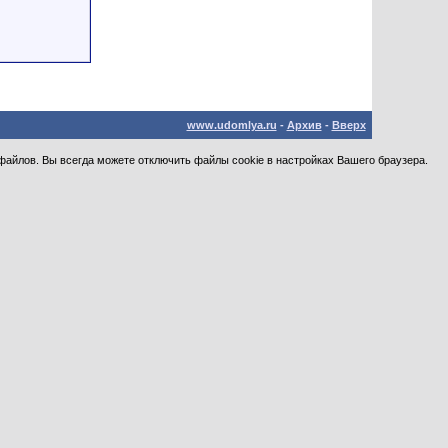
www.udomlya.ru
-
Архив
-
Вверх
файлов. Вы всегда можете отключить файлы cookie в настройках Вашего браузера.