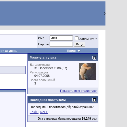
◊
Имя
Запомнить?
Пароль
ия за день
Поиск
Мини-статистика
Дата рождения
31 December 1988 (37)
Регистрация
04.07.2008
Всего сообщений
3
Показать всю статистику
Последние посетители
Последние 2 посетителя(ей) этой страницы:
Fr3$H
NorT.
Эта страница была посещена
19,249
раз