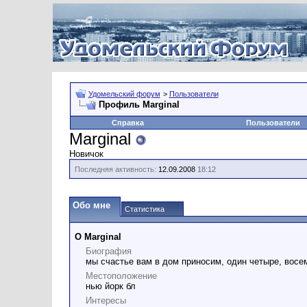
Удомельский форум
>
Пользователи
Профиль Marginal
Справка
Пользователи
Marginal
Новичок
Последняя активность:
12.09.2008
18:12
Обо мне
Статистика
О Marginal
Биография
мы счастье вам в дом приносим, один четыре, восе
Местоположение
нью йорк бл
Интересы