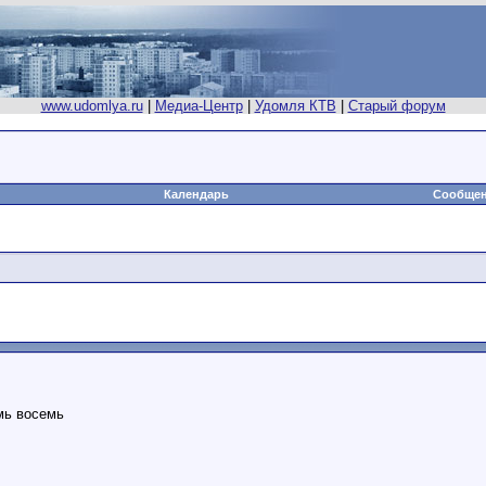
www.udomlya.ru
|
Медиа-Центр
|
Удомля КТВ
|
Старый форум
Календарь
Сообщен
мь восемь