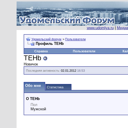
www.udomlya.ru
|
Медиа
Удомельский форум
>
Пользователи
Профиль TEHb
Справка
Пользователи
Ка
TEHb
Новичок
Последняя активность:
02.01.2012
16:53
Обо мне
Статистика
О TEHb
Пол
Мужской