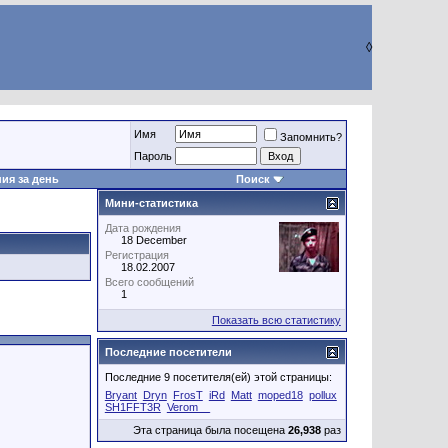
◊
Имя
Запомнить?
Пароль
ия за день
Поиск
Мини-статистика
Дата рождения
18 December
Регистрация
18.02.2007
Всего сообщений
1
Показать всю статистику
Последние посетители
Последние 9 посетителя(ей) этой страницы:
Bryant
Dryn
FrosT
iRd
Matt
moped18
pollux
SH1FFT3R
Verom__
Эта страница была посещена
26,938
раз