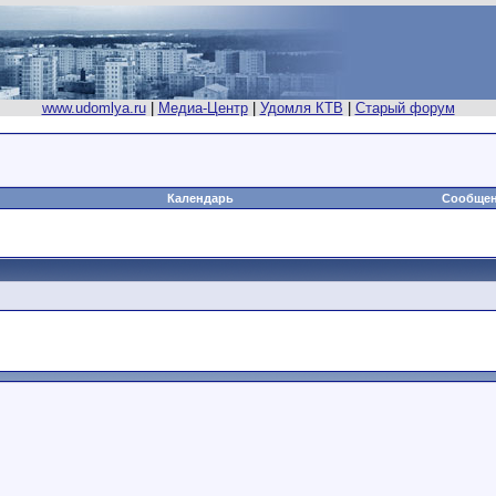
www.udomlya.ru
|
Медиа-Центр
|
Удомля КТВ
|
Старый форум
Календарь
Сообщен