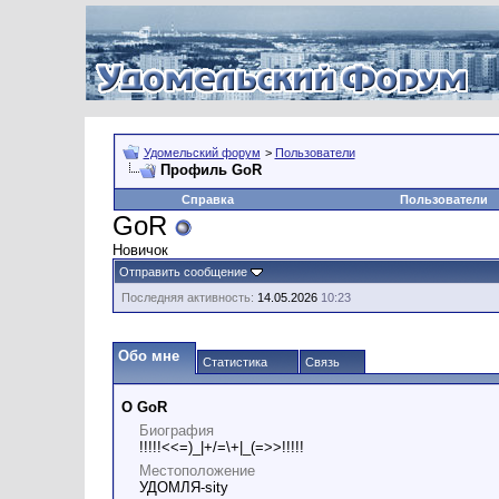
Удомельский форум
>
Пользователи
Профиль GoR
Справка
Пользователи
GoR
Новичок
Отправить сообщение
Последняя активность:
14.05.2026
10:23
Обо мне
Статистика
Связь
О GoR
Биография
!!!!!<<=)_|+/=\+|_(=>>!!!!!
Местоположение
УДОМЛЯ-sity