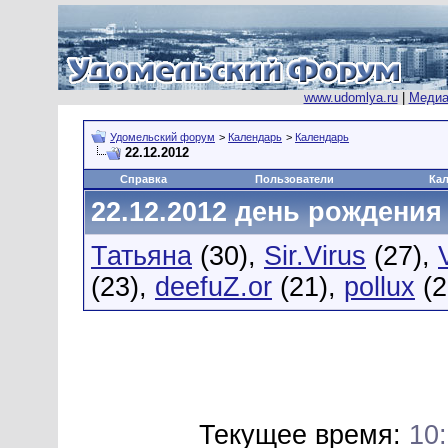
www.udomlya.ru
|
Медиа
Удомельский форум
>
Календарь
>
Календарь
22.12.2012
Справка
Пользователи
Ка
22.12.2012 день рождения
Татьяна
(30),
Sir.Virus
(27),
(23),
deefuZ.or
(21),
pollux
(2
Текущее время:
10