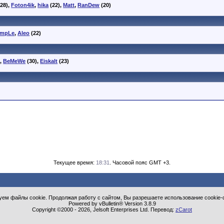
28),
Foton4ik
,
hika
(22),
Matt
,
RanDew
(20)
impLe
,
Aleo
(22)
),
BeMeWe
(30),
Eiskalt
(23)
Текущее время:
18:31
. Часовой пояс GMT +3.
ем файлы cookie. Продолжая работу с сайтом, Вы разрешаете использование cookie-
Powered by vBulletin® Version 3.8.9
Copyright ©2000 - 2026, Jelsoft Enterprises Ltd. Перевод:
zCarot