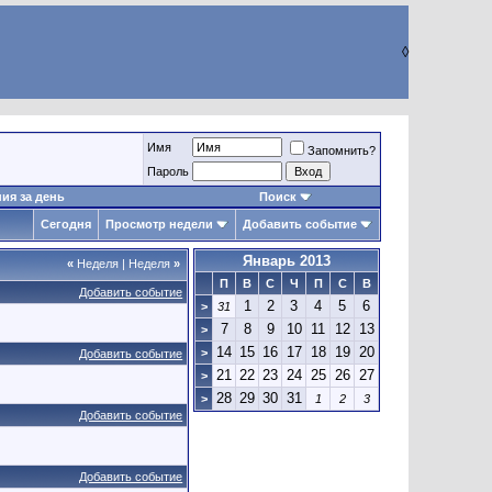
◊
Имя
Запомнить?
Пароль
ия за день
Поиск
Сегодня
Просмотр недели
Добавить событие
Январь 2013
«
Неделя
|
Неделя
»
П
В
С
Ч
П
С
В
Добавить событие
1
2
3
4
5
6
>
31
7
8
9
10
11
12
13
>
14
15
16
17
18
19
20
>
Добавить событие
21
22
23
24
25
26
27
>
28
29
30
31
>
1
2
3
Добавить событие
Добавить событие