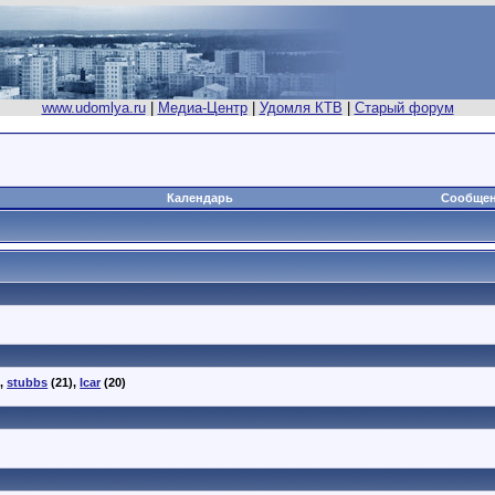
www.udomlya.ru
|
Медиа-Центр
|
Удомля КТВ
|
Старый форум
Календарь
Сообщен
),
stubbs
(21),
Icar
(20)