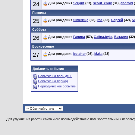
24
Дни рождения
Serjant
(33),
scout_chuv
(31),
android
(
Пятница
25
Дни рождения
SilverBug
(33),
red
(32),
Сергей
(32),
S
Суббота
26
Дни рождения
Галина
(57),
Galina.byka
,
Виталик
(32
Воскресенье
27
Дни рождения
butcher
(26),
Maks
(23)
Добавить событие
Событие на весь день
Событие на период
Периодическое событие
Для улучшения работы сайта и его взаимодействия с пользователями мы использу