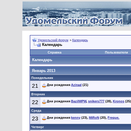
Удомельский форум
>
Календарь
Календарь
Справка
Пользователи
Календарь
Январь 2013
Понедельник
21
Дни рождения
Aziraal
(21)
Вторник
22
Дни рождения
BazilWPW
,
snikers777
(28),
Kronos
(25
Среда
23
Дни рождения
kenny
(23),
MiRoN
(20),
Freque.
Четверг