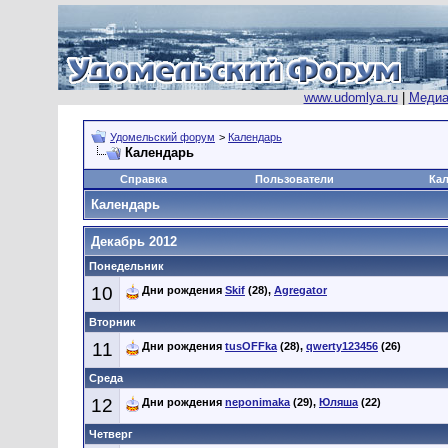
www.udomlya.ru
|
Медиа
Удомельский форум
>
Календарь
Календарь
Справка
Пользователи
Ка
Календарь
Декабрь 2012
Понедельник
10
Дни рождения
Skif
(28),
Agregator
Вторник
11
Дни рождения
tusOFFka
(28),
qwerty123456
(26)
Среда
12
Дни рождения
neponimaka
(29),
Юляша
(22)
Четверг