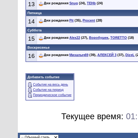
13
Дни рождения
Snug
(24),
TEHb
(24)
Пятница
14
Дни рождения
Pit
(35),
Procent
(28)
Суббота
15
Дни рождения
Alex22
(27),
Воробушек
,
TORETTO
(18)
Воскресенье
16
Дни рождения
Михалыч69
(39),
АЛЕКСЕЙ 3
(37),
DizeL
(
Добавить событие
Событие на весь день
Событие на период
Периодическое событие
Текущее время:
01