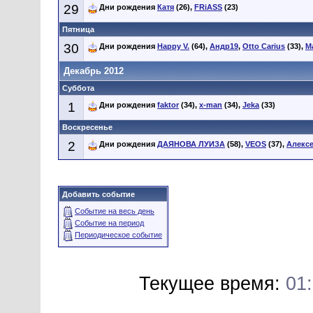
29
Дни рождения
Катя
(26),
FRiASS
(23)
Пятница
30
Дни рождения
Happy V.
(64),
Андр19
,
Otto Carius
(33),
M
Декабрь 2012
Суббота
1
Дни рождения
faktor
(34),
x-man
(34),
Jeka
(33)
Воскресенье
2
Дни рождения
ДАЯНОВА ЛУИЗА
(58),
VEOS
(37),
Алекс
Добавить событие
Событие на весь день
Событие на период
Периодическое событие
Текущее время:
01