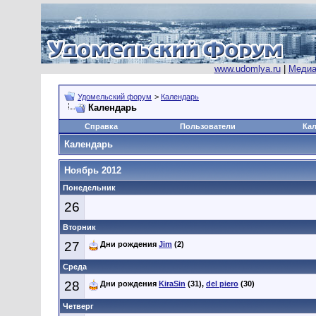
www.udomlya.ru
|
Медиа
Удомельский форум
>
Календарь
Календарь
Справка
Пользователи
Ка
Календарь
Ноябрь 2012
Понедельник
26
Вторник
27
Дни рождения
Jim
(2)
Среда
28
Дни рождения
KiraSin
(31),
del piero
(30)
Четверг